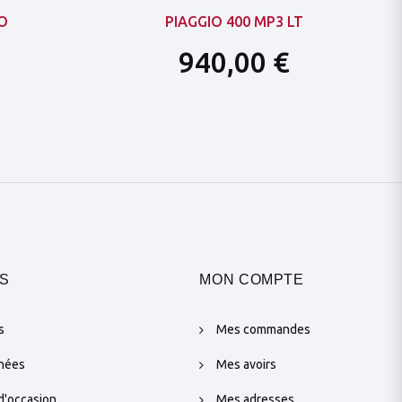
VO
PIAGGIO 400 MP3 LT
940,00 €
S
MON COMPTE
s
Mes commandes
chées
Mes avoirs
d'occasion
Mes adresses