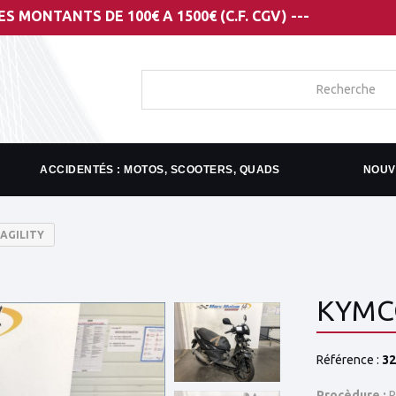
 DE 100€ A 1500€ (C.F. CGV) ---
ACCIDENTÉS : MOTOS, SCOOTERS, QUADS
NOUV
AGILITY
KYMCO
Référence :
32
Procèdure :
R