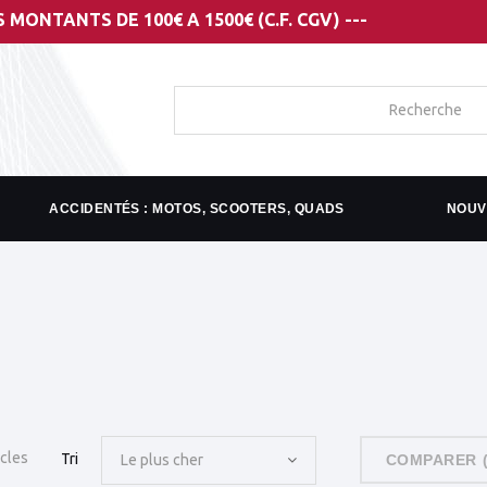
S DE 100€ A 1500€ (C.F. CGV) ---
ACCIDENTÉS : MOTOS, SCOOTERS, QUADS
NOUV
icles
Tri
Le plus cher
COMPARER 