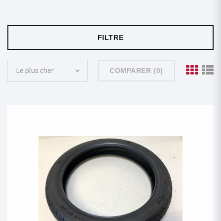
FILTRE
Le plus cher
COMPARER (
0
)