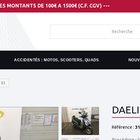
 DE 100€ A 1500€ (C.F. CGV) ---
ACCIDENTÉS : MOTOS, SCOOTERS, QUADS
NOUV
 S1
DAELI
Référence :
31
Procèdure :
R