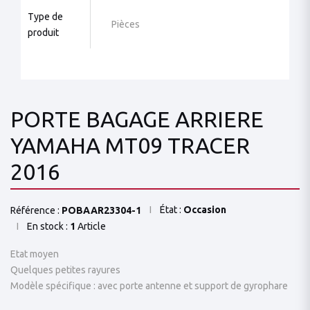
Type de
Pièces
produit
PORTE BAGAGE ARRIERE
YAMAHA MT09 TRACER
2016
État :
Occasion
Référence :
POBAAR23304-1
En stock :
1
Article
Etat moyen
Quelques petites rayures
Modèle spécifique : avec porte antenne et support de gyrophare