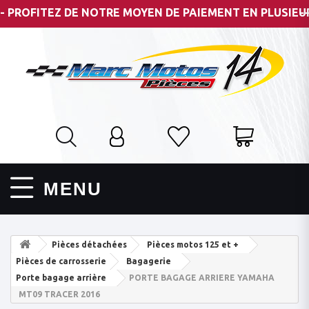
ROFITEZ DE NOTRE MOYEN DE PAIEMENT EN PLUSIEURS FO
--- P
MENU
Pièces détachées
Pièces motos 125 et +
Pièces de carrosserie
Bagagerie
Porte bagage arrière
PORTE BAGAGE ARRIERE YAMAHA
MT09 TRACER 2016