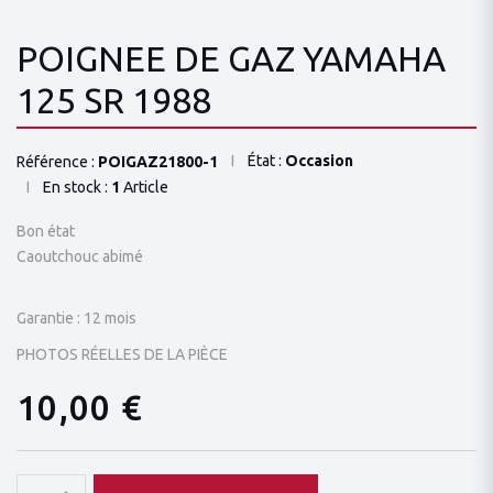
POIGNEE DE GAZ YAMAHA
125 SR 1988
État :
Occasion
Référence :
POIGAZ21800-1
En stock :
1
Article
Bon état
Caoutchouc abimé
Garantie : 12 mois
PHOTOS RÉELLES DE LA PIÈCE
10,00 €