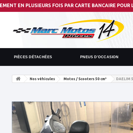
N PLUSIEURS FOIS PAR CARTE BANCAIRE POUR LES MONTAN
PIÈCES DÉTACHÉES
PNEUS D'OCCASION
Nos véhicules
Motos / Scooters 50 cm³
DAELIM 5