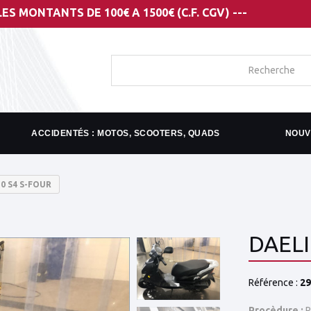
TS DE 100€ A 1500€ (C.F. CGV) ---
ACCIDENTÉS : MOTOS, SCOOTERS, QUADS
NOUV
0 S4 S-FOUR
DAELI
Référence :
29
Procèdure :
R